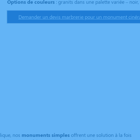
Options de couleurs
: granits dans une palette variée – noir, 
Demander un devis marbrerie pour un monument cinéra
lique, nos
monuments simples
offrent une solution à la fois