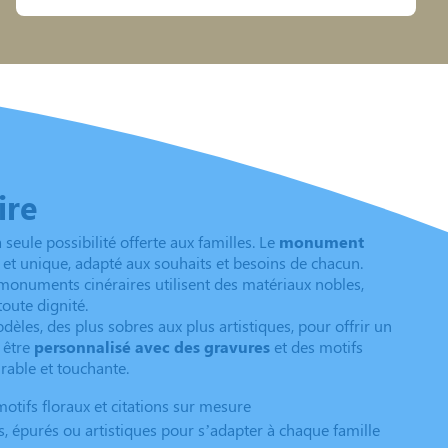
ire
eule possibilité offerte aux familles. Le
monument
et unique, adapté aux souhaits et besoins de chacun.
 monuments cinéraires utilisent des matériaux nobles,
toute dignité.
es, des plus sobres aux plus artistiques, pour offrir un
 être
personnalisé avec des gravures
et des motifs
rable et touchante.
motifs floraux et citations sur mesure
, épurés ou artistiques pour s’adapter à chaque famille