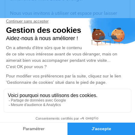
Nous vous invitons à utiliser cet espace pour laisser
vos condoléances, partager des photos souvenirs, une
anecdote ou exprimer vos pensées à travers des
poèmes ou des textes. Cet endroit est un lieu
d'expression dédié à honorer la mémoire d’Yvette
BRESSY.
Un service de plantation d’arbre hommage est
disponible ici
.
Je rends hommage
Cérémonie religieuse
samedi 26 mars 2022 à 11h00
3
Église de Suze-la-Rousse
26790 Suze-la-Rousse
Faire-part
Hommages