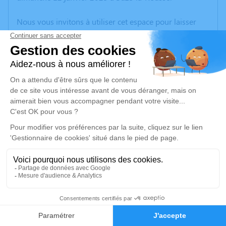
Nous vous invitons à utiliser cet espace pour laisser
vos condoléances, partager des photos souvenirs, une
anecdote ou exprimer vos pensées à travers des
poèmes ou des textes. Cet endroit est un lieu
d'expression dédié à honorer la mémoire de Remy
ALLIOT.
Un service de plantation d’arbre hommage est
disponible ici
.
Je rends hommage
Cérémonie civile
mercredi 15 janvier 2025 à 10h30
2
Cimetière de Suze-la-Rousse
Rue de la Glacière
Faire-part
Hommages
26790 Suze-la-Rousse