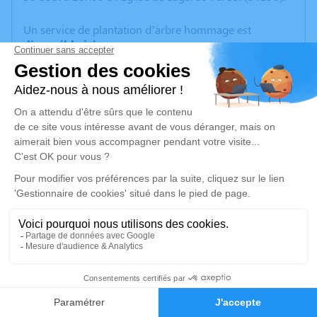
Un service de plantation d’arbre hommage est
disponible ici
.
Je rends hommage
Cérémonie religieuse
lundi 30 août 2021 à 15h00
Église de Lagarde-Paréol
84290 Lagarde-Paréol
Je rends hommage
Déroulé des obsèques
14
Repos en salon funéraire
Faire-part
Hommages