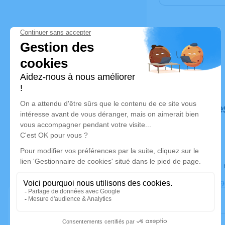
Déroulé de
Le lundi 1
Église, 267