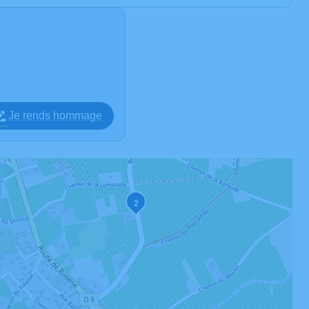
Je rends hommage
2