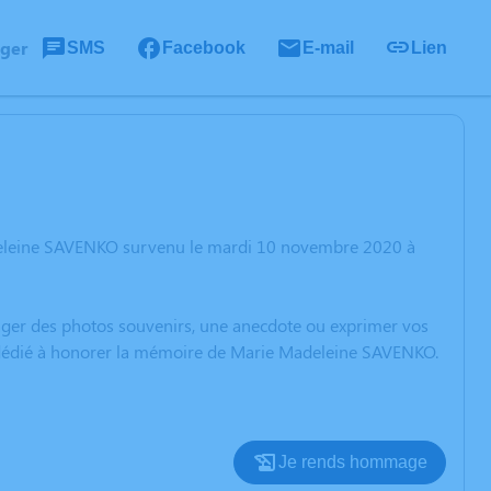
ager
SMS
Facebook
E-mail
Lien
adeleine SAVENKO survenu le mardi 10 novembre 2020 à
rtager des photos souvenirs, une anecdote ou exprimer vos
on dédié à honorer la mémoire de Marie Madeleine SAVENKO.
Je rends hommage