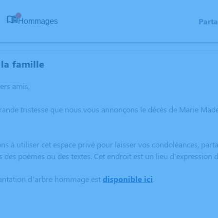
Part
Hommages
0
la famille
hers amis,
grande tristesse que nous vous annonçons le décès de Marie M
ns à utiliser cet espace privé pour laisser vos condoléances, pa
s des poèmes ou des textes. Cet endroit est un lieu d'expressi
lantation d’arbre hommage est
disponible ici
.