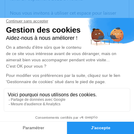
Nous vous invitons à utiliser cet espace pour laisser
vos condoléances, partager des photos souvenirs, une
anecdote ou exprimer vos pensées à travers des
poèmes ou des textes. Cet endroit est un lieu
d'expression dédié à honorer la mémoire de Marc
GASTALDI.
Un service de plantation d’arbre hommage est
disponible ici
.
Je rends hommage
Cérémonie religieuse
jeudi 30 septembre 2021 à 15h00
31
Eglise de Bouchet
26790 Bouchet
Faire-part
Hommages