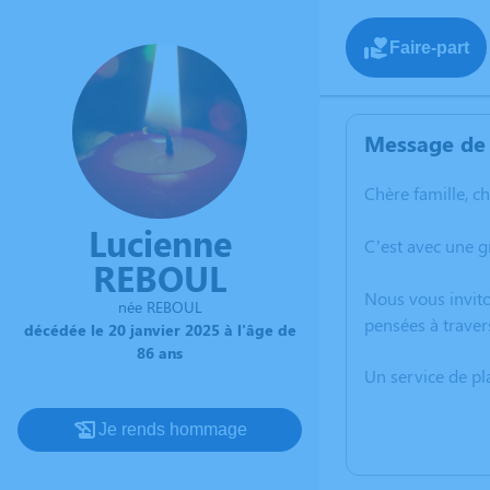
Faire-part
Message de 
Chère famille, c
Lucienne
C’est avec une 
REBOUL
Nous vous invito
née REBOUL
pensées à traver
décédée le 20 janvier 2025 à l'âge de
86 ans
Un service de p
Je rends hommage