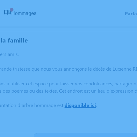
Part
Hommages
0
la famille
hers amis,
grande tristesse que nous vous annonçons le décès de Lucienne R
ns à utiliser cet espace pour laisser vos condoléances, partager
s des poèmes ou des textes. Cet endroit est un lieu d'expressio
lantation d’arbre hommage est
disponible ici
.