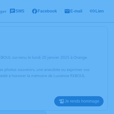
ager
SMS
Facebook
E-mail
Lien
EBOUL survenu le lundi 20 janvier 2025 à Orange.
 des photos souvenirs, une anecdote ou exprimer vos
n dédié à honorer la mémoire de Lucienne REBOUL.
Je rends hommage