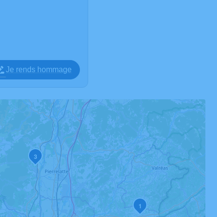
Je rends hommage
3
1