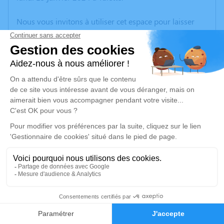
Nous vous invitons à utiliser cet espace pour laisser
vos condoléances, partager des photos souvenirs, une
anecdote ou exprimer vos pensées à travers des
poèmes ou des textes. Cet endroit est un lieu
d'expression dédié à honorer la mémoire de Juliette
SISTERON.
Un service de plantation d’arbre hommage est
disponible ici
.
Je rends hommage
Cérémonie religieuse
vendredi 19 janvier 2024 à 15h00
22
Église de Tulette
26790 Tulette
Faire-part
Hommages