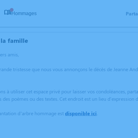
Part
Hommages
0
la famille
hers amis,
grande tristesse que nous vous annonçons le décès de Jeanne A
ns à utiliser cet espace privé pour laisser vos condoléances, pa
s des poèmes ou des textes. Cet endroit est un lieu d'expressio
lantation d’arbre hommage est
disponible ici
.