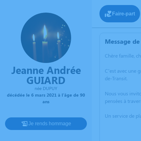
Faire-part
Message de 
Chère famille, c
Jeanne Andrée
C’est avec une 
GUIARD
de-Transit.
née DUPUY
Nous vous invito
décédée le 6 mars 2021 à l'âge de 90
pensées à traver
ans
Un service de p
Je rends hommage