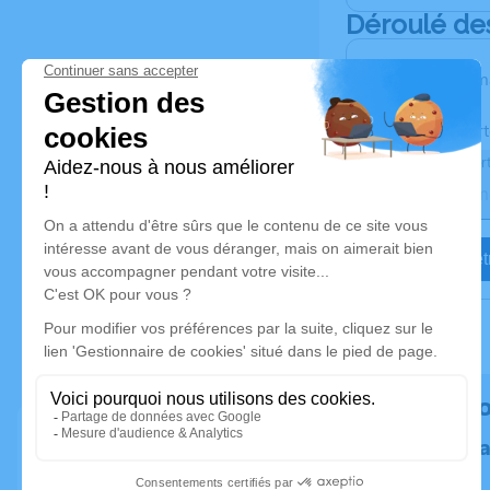
Déroulé de
Les inform
Activez une aler
Recevoir une aler
Je veux êtr
Rendez h
Plantez un 