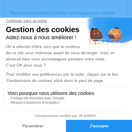
Nous vous invitons à utiliser cet espace pour laisser
vos condoléances, partager des photos souvenirs, une
anecdote ou exprimer vos pensées à travers des
poèmes ou des textes. Cet endroit est un lieu
d'expression dédié à honorer la mémoire de Jean-
Claude LACORNE.
Un service de plantation d’arbre hommage est
disponible ici
.
Je rends hommage
Cérémonie civile
mercredi 08 mars 2023 à 12h00
5
Crématorium d'Orange
933 Rue des Chênes Verts
Faire-part
Hommages
84100 Orange