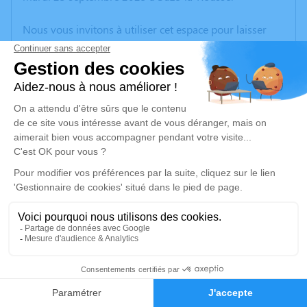
Nous vous invitons à utiliser cet espace pour laisser
vos condoléances, partager des photos souvenirs, une
anecdote ou exprimer vos pensées à travers des
poèmes ou des textes. Cet endroit est un lieu
d'expression dédié à honorer la mémoire de Guy
BERBIGIER.
Un service de plantation d’arbre hommage est
disponible ici
.
Je rends hommage
Cérémonie civile
vendredi 26 septembre 2025 à 15h00
1
Cimetière de Suze-la-Rousse
Rue de la Glacière
Faire-part
Hommages
26790 Suze-la-Rousse