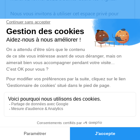
Nous vous invitons à utiliser cet espace privé pour
laisser vos condoléances, partager des photos
souvenirs, une anecdote ou exprimer vos pensées à
travers des poèmes ou des textes. Cet endroit est un
lieu d'expression dédié à honorer la mémoire de Giro
GESTONE.
Un service de plantation d’arbre hommage est
disponible ici
.
Je rends hommage
Cérémonie religieuse
mardi 09 février 2021 à 14h00
11
Crématorium d'Orange
933 Rue des Chênes Verts
Faire-part
Hommages
84100 Orange