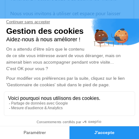
Nous vous invitons à utiliser cet espace pour laisser
vos condoléances, partager des photos souvenirs, une
anecdote ou exprimer vos pensées à travers des
poèmes ou des textes. Cet endroit est un lieu
d'expression dédié à honorer la mémoire de Ginette
MASSON.
Un service de plantation d’arbre hommage est
disponible ici
.
Je rends hommage
Cérémonie civile
vendredi 31 octobre 2025 à 10h30
12
Crématorium d'Orange
933 Rue des Chênes Verts
Faire-part
Hommages
84100 Orange