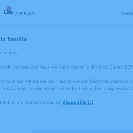
4
Part
Hommages
la famille
hers amis,
grande tristesse que nous vous annonçons le décès de Gérard BE
ns à utiliser cet espace pour laisser vos condoléances, partager
s des poèmes ou des textes. Cet endroit est un lieu d'expressio
lantation d’arbre hommage est
disponible ici
.