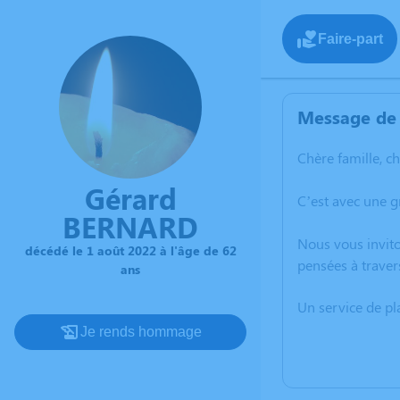
Faire-part
Message de 
Chère famille, c
Gérard
C’est avec une 
BERNARD
Nous vous invito
décédé le 1 août 2022 à l'âge de 62
pensées à traver
ans
Un service de p
Je rends hommage