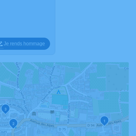
Je rends hommage
3
1
2