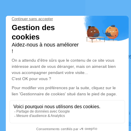
Déroulé de
Le vendred
Église, 2679