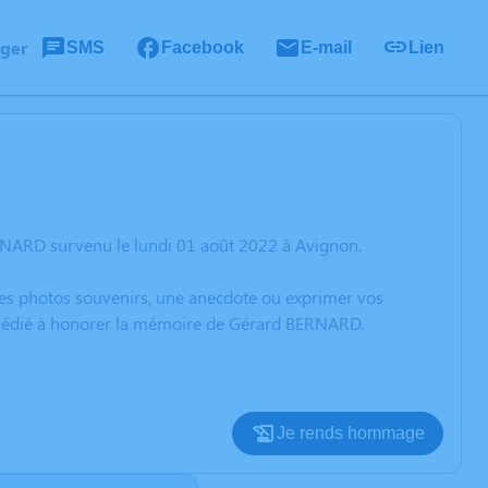
ager
SMS
Facebook
E-mail
Lien
RNARD survenu le lundi 01 août 2022 à Avignon.
 des photos souvenirs, une anecdote ou exprimer vos
n dédié à honorer la mémoire de Gérard BERNARD.
Je rends hommage