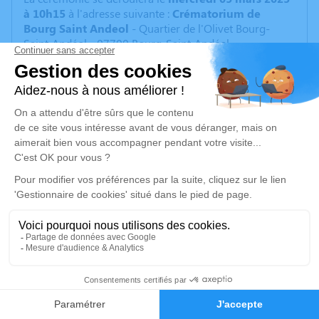
à 10h15
à l'adresse suivante :
Crématorium de
Bourg Saint Andeol
- Quartier de l'Olivet Bourg-
Saint-Andéol - 07700 Bourg-Saint-Andéol.
À 15H00, au cimetière de Remparts de Tulette, l'urne
sera inhumée.
Lundi 03 mars et mardi 04 mars de 15h à 17h,
, la
famille sera présente pour vous accueillir au salon
funéraire de Tulette
600 avenue des Alpes.
Cet espace privé est destiné à recueillir vos
condoléances ou le souvenir d’un moment passé.
Un service de plantation d’arbre hommage est
disponible ici
.
21
Je rends hommage
Faire-part
Hommages