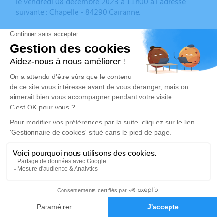
le vendredi 08 décembre 2023 à 11h00 à l'adresse
suivante : Chapelle - 84290 Cairanne.
Nous ne souhaitons ni fleurs, ni couronnes, ni
plaques. Nous vous invitons néanmoins, si vous le
désirez et en guise d'hommage à Claude, à faire
un don à la Chapelle Notre-Dame de Cairanne.
Un service de plantation d’arbre hommage est
disponible ici
.
Je rends hommage
Cérémonie religieuse
vendredi 08 décembre 2023 à 11h00
Chapelle de Cairanne
84290 Cairanne
1
Faire-part
Hommages
Je rends hommage