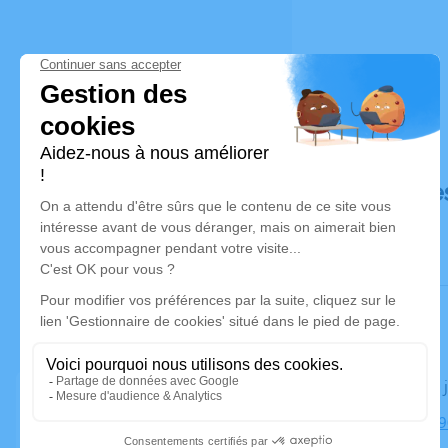
Déroulé de
Le jeudi 26
Église, 8429