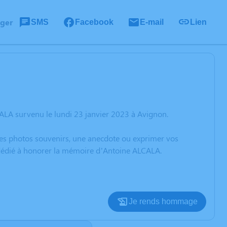
ager
SMS
Facebook
E-mail
Lien
ALA survenu le lundi 23 janvier 2023 à Avignon.
 des photos souvenirs, une anecdote ou exprimer vos
n dédié à honorer la mémoire d’Antoine ALCALA.
Je rends hommage