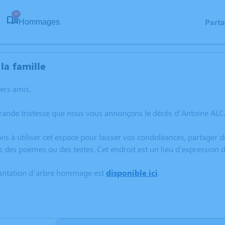
20
Part
Hommages
la famille
hers amis,
rande tristesse que nous vous annonçons le décès d’Antoine ALC
ns à utiliser cet espace pour laisser vos condoléances, partager
s des poèmes ou des textes. Cet endroit est un lieu d'expressio
lantation d’arbre hommage est
disponible ici
.