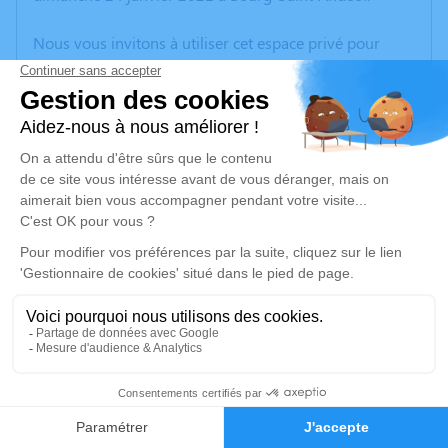
Nous vous invitons à utiliser cet espace privé pour
laisser vos condoléances, partager des photos
souvenirs, une anecdote ou exprimer vos pensées à
travers des poèmes ou des textes. Cet endroit est un
lieu d'expression dédié à honorer la mémoire d’Albert
REYNAUD.
Un service de plantation d’arbre hommage est
disponible ici
.
Je rends hommage
Cérémonie religieuse
jeudi 28 janvier 2021 à 10h30
2
Église de Tulette
26790 Tulette
Faire-part
Hommages