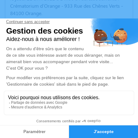
Crématorium d'Orange - 933 Rue des Chênes Verts -
84100 Orange.
Ni fleurs, ni couronnes, merci.
Un service de plantation d’arbre hommage est
disponible ici
.
Je rends hommage
Cérémonie civile
jeudi 21 avril 2022 à 14h00
Crématorium d'Orange
933 Rue des Chênes Verts
84100 Orange
12
Faire-part
Hommages
Je rends hommage